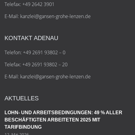
Telefax: +49 2642 3901
E-Mail:
k
a
n
z
l
e
i
@
g
a
n
s
e
n
-
g
r
o
h
e
-
l
e
n
z
e
n
.
d
e
KONTAKT ADENAU
Telefon: +49 2691 93802 – 0
Telefax: +49 2691 93802 – 20
E-Mail:
k
a
n
z
l
e
i
@
g
a
n
s
e
n
-
g
r
o
h
e
-
l
e
n
z
e
n
.
d
e
AKTUELLES
LOHN- UND ARBEITSBEDINGUNGEN: 49 % ALLER
BESCHÄFTIGTEN ARBEITETEN 2025 MIT
TARIFBINDUNG
12. Mai 2026