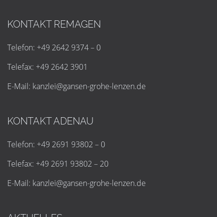
KONTAKT REMAGEN
Telefon: +49 2642 9374 – 0
Telefax: +49 2642 3901
E-Mail:
k
a
n
z
l
e
i
@
g
a
n
s
e
n
-
g
r
o
h
e
-
l
e
n
z
e
n
.
d
e
KONTAKT ADENAU
Telefon: +49 2691 93802 – 0
Telefax: +49 2691 93802 – 20
E-Mail:
k
a
n
z
l
e
i
@
g
a
n
s
e
n
-
g
r
o
h
e
-
l
e
n
z
e
n
.
d
e