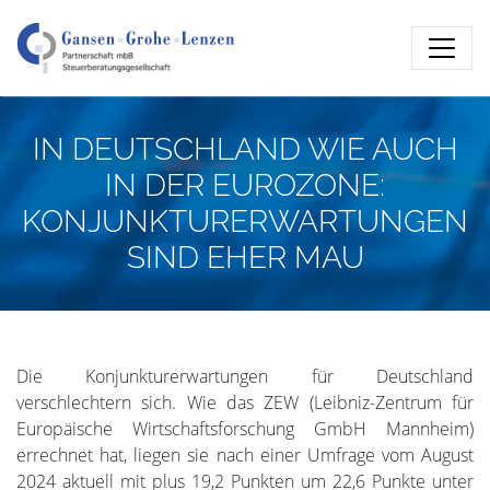
IN DEUTSCHLAND WIE AUCH
IN DER EUROZONE:
KONJUNKTURERWARTUNGEN
SIND EHER MAU
Die Konjunkturerwartungen für Deutschland
verschlechtern sich. Wie das ZEW (Leibniz-Zentrum für
Europäische Wirtschaftsforschung GmbH Mannheim)
errechnet hat, liegen sie nach einer Umfrage vom August
2024 aktuell mit plus 19,2 Punkten um 22,6 Punkte unter