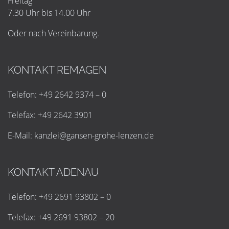
Freitag
7.30 Uhr bis 14.00 Uhr
Oder nach Vereinbarung.
KONTAKT REMAGEN
Telefon: +49 2642 9374 – 0
Telefax: +49 2642 3901
E-Mail:
k
a
n
z
l
e
i
@
g
a
n
s
e
n
-
g
r
o
h
e
-
l
e
n
z
e
n
.
d
e
KONTAKT ADENAU
Telefon: +49 2691 93802 – 0
Telefax: +49 2691 93802 – 20