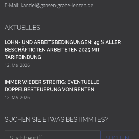
E-Mail:
k
a
n
z
l
e
i
@
g
a
n
s
e
n
-
g
r
o
h
e
-
l
e
n
z
e
n
.
d
e
AKTUELLES
LOHN- UND ARBEITSBEDINGUNGEN: 49 % ALLER
BESCHÄFTIGTEN ARBEITETEN 2025 MIT
TARIFBINDUNG
12. Mai 2026
IMMER WIEDER STREITIG: EVENTUELLE
DOPPELBESTEUERUNG VON RENTEN
12. Mai 2026
SUCHEN SIE ETWAS BESTIMMTES?
SUCHEN