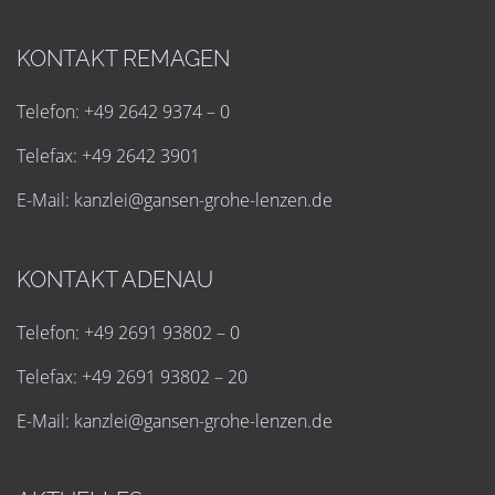
KONTAKT REMAGEN
Telefon: +49 2642 9374 – 0
Telefax: +49 2642 3901
E-Mail:
k
a
n
z
l
e
i
@
g
a
n
s
e
n
-
g
r
o
h
e
-
l
e
n
z
e
n
.
d
e
KONTAKT ADENAU
Telefon: +49 2691 93802 – 0
Telefax: +49 2691 93802 – 20
E-Mail:
k
a
n
z
l
e
i
@
g
a
n
s
e
n
-
g
r
o
h
e
-
l
e
n
z
e
n
.
d
e