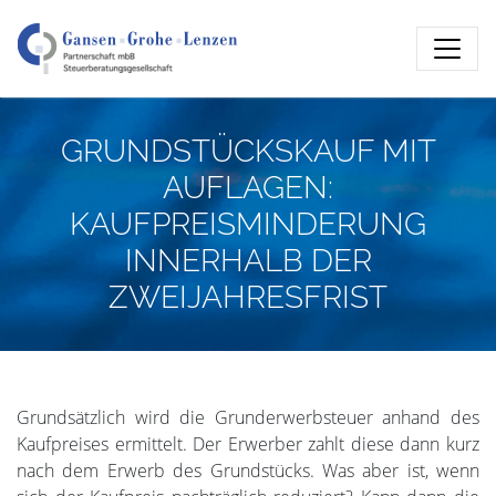
GRUNDSTÜCKSKAUF MIT
AUFLAGEN:
KAUFPREISMINDERUNG
INNERHALB DER
ZWEIJAHRESFRIST
Grundsätzlich wird die Grunderwerbsteuer anhand des
Kaufpreises ermittelt. Der Erwerber zahlt diese dann kurz
nach dem Erwerb des Grundstücks. Was aber ist, wenn