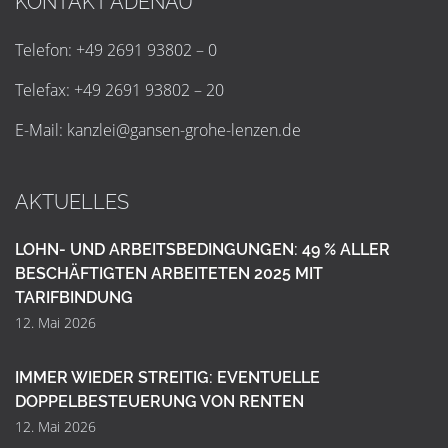
KONTAKT ADENAU
Telefon: +49 2691 93802 – 0
Telefax: +49 2691 93802 – 20
E-Mail:
k
a
n
z
l
e
i
@
g
a
n
s
e
n
-
g
r
o
h
e
-
l
e
n
z
e
n
.
d
e
AKTUELLES
LOHN- UND ARBEITSBEDINGUNGEN: 49 % ALLER
BESCHÄFTIGTEN ARBEITETEN 2025 MIT
TARIFBINDUNG
12. Mai 2026
IMMER WIEDER STREITIG: EVENTUELLE
DOPPELBESTEUERUNG VON RENTEN
12. Mai 2026