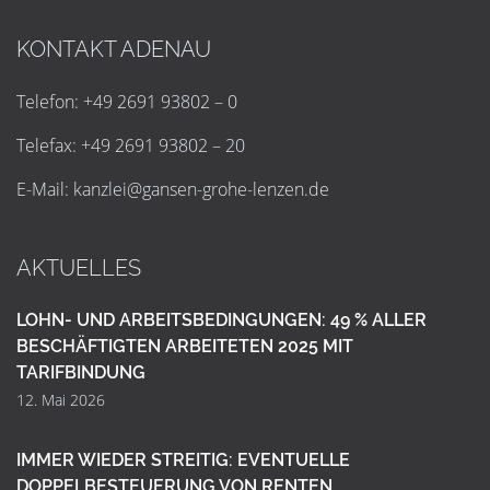
KONTAKT ADENAU
Telefon: +49 2691 93802 – 0
Telefax: +49 2691 93802 – 20
E-Mail:
k
a
n
z
l
e
i
@
g
a
n
s
e
n
-
g
r
o
h
e
-
l
e
n
z
e
n
.
d
e
AKTUELLES
LOHN- UND ARBEITSBEDINGUNGEN: 49 % ALLER
BESCHÄFTIGTEN ARBEITETEN 2025 MIT
TARIFBINDUNG
12. Mai 2026
IMMER WIEDER STREITIG: EVENTUELLE
DOPPELBESTEUERUNG VON RENTEN