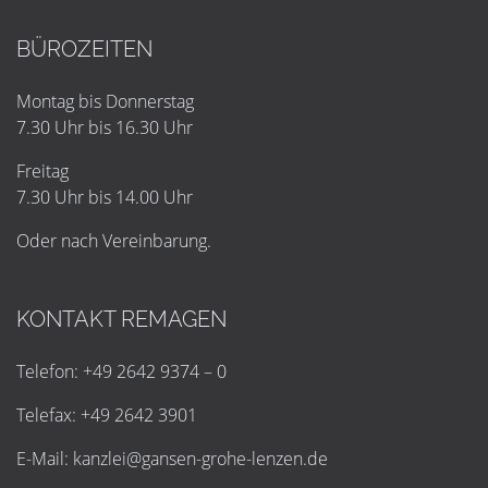
BÜROZEITEN
Montag bis Donnerstag
7.30 Uhr bis 16.30 Uhr
Freitag
7.30 Uhr bis 14.00 Uhr
Oder nach Vereinbarung.
KONTAKT REMAGEN
Telefon: +49 2642 9374 – 0
Telefax: +49 2642 3901
E-Mail:
k
a
n
z
l
e
i
@
g
a
n
s
e
n
-
g
r
o
h
e
-
l
e
n
z
e
n
.
d
e