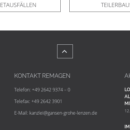
IETAUSFÄLLEN
TEILERBA
KONTAKT REMAGEN
A
Telefon: +49 2642 9374 – 0
LO
AL
Telefax: +49 2642 3901
MI
12
E-Mail:
k
a
n
z
l
e
i
@
g
a
n
s
e
n
-
g
r
o
h
e
-
l
e
n
z
e
n
.
d
e
IM