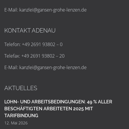
E-Mail:
k
a
n
z
l
e
i
@
g
a
n
s
e
n
-
g
r
o
h
e
-
l
e
n
z
e
n
.
d
e
KONTAKT ADENAU
Telefon: +49 2691 93802 – 0
Telefax: +49 2691 93802 – 20
E-Mail:
k
a
n
z
l
e
i
@
g
a
n
s
e
n
-
g
r
o
h
e
-
l
e
n
z
e
n
.
d
e
AKTUELLES
LOHN- UND ARBEITSBEDINGUNGEN: 49 % ALLER
BESCHÄFTIGTEN ARBEITETEN 2025 MIT
TARIFBINDUNG
12. Mai 2026