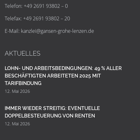
Telefon: +49 2691 93802 – 0
Telefax: +49 2691 93802 – 20
E-Mail:
k
a
n
z
l
e
i
@
g
a
n
s
e
n
-
g
r
o
h
e
-
l
e
n
z
e
n
.
d
e
AKTUELLES
LOHN- UND ARBEITSBEDINGUNGEN: 49 % ALLER
BESCHÄFTIGTEN ARBEITETEN 2025 MIT
TARIFBINDUNG
12. Mai 2026
IMMER WIEDER STREITIG: EVENTUELLE
DOPPELBESTEUERUNG VON RENTEN
12. Mai 2026