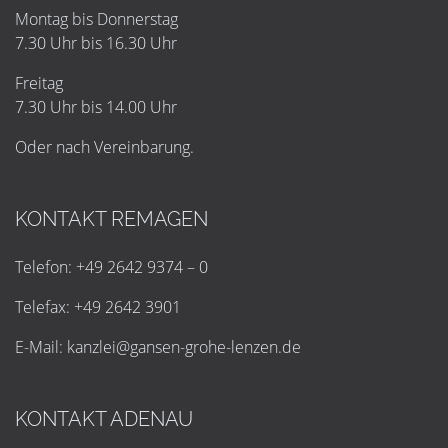
Montag bis Donnerstag
7.30 Uhr bis 16.30 Uhr
Freitag
7.30 Uhr bis 14.00 Uhr
Oder nach Vereinbarung.
KONTAKT REMAGEN
Telefon: +49 2642 9374 – 0
Telefax: +49 2642 3901
E-Mail:
k
a
n
z
l
e
i
@
g
a
n
s
e
n
-
g
r
o
h
e
-
l
e
n
z
e
n
.
d
e
KONTAKT ADENAU