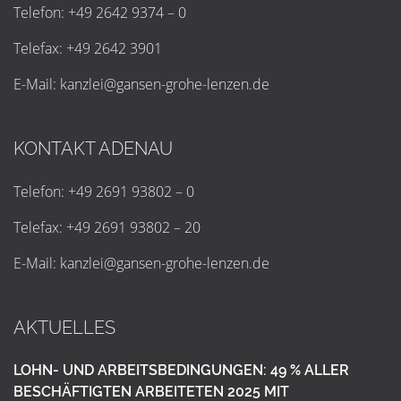
Telefon: +49 2642 9374 – 0
Telefax: +49 2642 3901
E-Mail:
k
a
n
z
l
e
i
@
g
a
n
s
e
n
-
g
r
o
h
e
-
l
e
n
z
e
n
.
d
e
KONTAKT ADENAU
Telefon: +49 2691 93802 – 0
Telefax: +49 2691 93802 – 20
E-Mail:
k
a
n
z
l
e
i
@
g
a
n
s
e
n
-
g
r
o
h
e
-
l
e
n
z
e
n
.
d
e
AKTUELLES
LOHN- UND ARBEITSBEDINGUNGEN: 49 % ALLER
BESCHÄFTIGTEN ARBEITETEN 2025 MIT