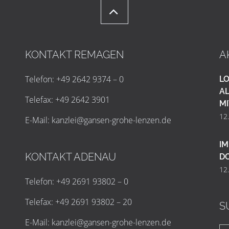
KONTAKT REMAGEN
A
Telefon: +49 2642 9374 – 0
LO
AL
Telefax: +49 2642 3901
MI
12
E-Mail:
k
a
n
z
l
e
i
@
g
a
n
s
e
n
-
g
r
o
h
e
-
l
e
n
z
e
n
.
d
e
IM
KONTAKT ADENAU
D
12
Telefon: +49 2691 93802 – 0
Telefax: +49 2691 93802 – 20
S
E-Mail:
k
a
n
z
l
e
i
@
g
a
n
s
e
n
-
g
r
o
h
e
-
l
e
n
z
e
n
.
d
e