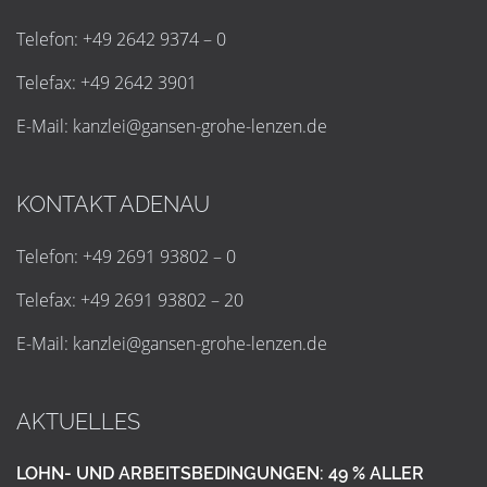
Telefon: +49 2642 9374 – 0
Telefax: +49 2642 3901
E-Mail:
k
a
n
z
l
e
i
@
g
a
n
s
e
n
-
g
r
o
h
e
-
l
e
n
z
e
n
.
d
e
KONTAKT ADENAU
Telefon: +49 2691 93802 – 0
Telefax: +49 2691 93802 – 20
E-Mail:
k
a
n
z
l
e
i
@
g
a
n
s
e
n
-
g
r
o
h
e
-
l
e
n
z
e
n
.
d
e
AKTUELLES
LOHN- UND ARBEITSBEDINGUNGEN: 49 % ALLER