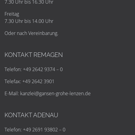
7.30 Uhr bis 16.30 Uhr
Freitag
7.30 Uhr bis 14.00 Uhr
Oder nach Vereinbarung.
KONTAKT REMAGEN
Telefon: +49 2642 9374 – 0
Telefax: +49 2642 3901
E-Mail:
k
a
n
z
l
e
i
@
g
a
n
s
e
n
-
g
r
o
h
e
-
l
e
n
z
e
n
.
d
e
KONTAKT ADENAU
Telefon: +49 2691 93802 – 0