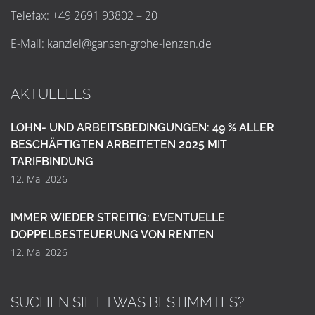
Telefax: +49 2691 93802 – 20
E-Mail:
k
a
n
z
l
e
i
@
g
a
n
s
e
n
-
g
r
o
h
e
-
l
e
n
z
e
n
.
d
e
AKTUELLES
LOHN- UND ARBEITSBEDINGUNGEN: 49 % ALLER
BESCHÄFTIGTEN ARBEITETEN 2025 MIT
TARIFBINDUNG
12. Mai 2026
IMMER WIEDER STREITIG: EVENTUELLE
DOPPELBESTEUERUNG VON RENTEN
12. Mai 2026
SUCHEN SIE ETWAS BESTIMMTES?