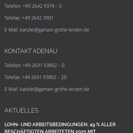
Telefon: +49 2642 9374 – 0
Telefax: +49 2642 3901
E-Mail:
k
a
n
z
l
e
i
@
g
a
n
s
e
n
-
g
r
o
h
e
-
l
e
n
z
e
n
.
d
e
KONTAKT ADENAU
Telefon: +49 2691 93802 – 0
Telefax: +49 2691 93802 – 20
E-Mail:
k
a
n
z
l
e
i
@
g
a
n
s
e
n
-
g
r
o
h
e
-
l
e
n
z
e
n
.
d
e
AKTUELLES
LOHN- UND ARBEITSBEDINGUNGEN: 49 % ALLER
BESCHÄFTIGTEN ARBEITETEN 2025 MIT