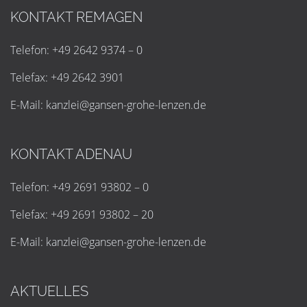
KONTAKT REMAGEN
Telefon: +49 2642 9374 – 0
Telefax: +49 2642 3901
E-Mail:
k
a
n
z
l
e
i
@
g
a
n
s
e
n
-
g
r
o
h
e
-
l
e
n
z
e
n
.
d
e
KONTAKT ADENAU
Telefon: +49 2691 93802 – 0
Telefax: +49 2691 93802 – 20
E-Mail:
k
a
n
z
l
e
i
@
g
a
n
s
e
n
-
g
r
o
h
e
-
l
e
n
z
e
n
.
d
e
AKTUELLES