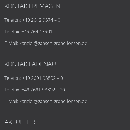
KONTAKT REMAGEN
Telefon: +49 2642 9374 – 0
Telefax: +49 2642 3901
E-Mail:
k
a
n
z
l
e
i
@
g
a
n
s
e
n
-
g
r
o
h
e
-
l
e
n
z
e
n
.
d
e
KONTAKT ADENAU
Telefon: +49 2691 93802 – 0
Telefax: +49 2691 93802 – 20
E-Mail:
k
a
n
z
l
e
i
@
g
a
n
s
e
n
-
g
r
o
h
e
-
l
e
n
z
e
n
.
d
e
AKTUELLES