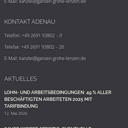
E-Mail:
k
a
n
z
l
e
i
@
g
a
n
s
e
n
-
g
r
o
h
e
-
l
e
n
z
e
n
.
d
e
KONTAKT ADENAU
Telefon: +49 2691 93802 – 0
Telefax: +49 2691 93802 – 20
E-Mail:
k
a
n
z
l
e
i
@
g
a
n
s
e
n
-
g
r
o
h
e
-
l
e
n
z
e
n
.
d
e
AKTUELLES
LOHN- UND ARBEITSBEDINGUNGEN: 49 % ALLER
BESCHÄFTIGTEN ARBEITETEN 2025 MIT
TARIFBINDUNG
12. Mai 2026