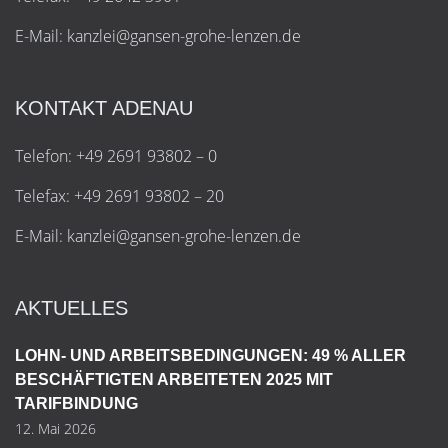
E-Mail:
k
a
n
z
l
e
i
@
g
a
n
s
e
n
-
g
r
o
h
e
-
l
e
n
z
e
n
.
d
e
KONTAKT ADENAU
Telefon: +49 2691 93802 – 0
Telefax: +49 2691 93802 – 20
E-Mail:
k
a
n
z
l
e
i
@
g
a
n
s
e
n
-
g
r
o
h
e
-
l
e
n
z
e
n
.
d
e
AKTUELLES
LOHN- UND ARBEITSBEDINGUNGEN: 49 % ALLER
BESCHÄFTIGTEN ARBEITETEN 2025 MIT
TARIFBINDUNG
12. Mai 2026