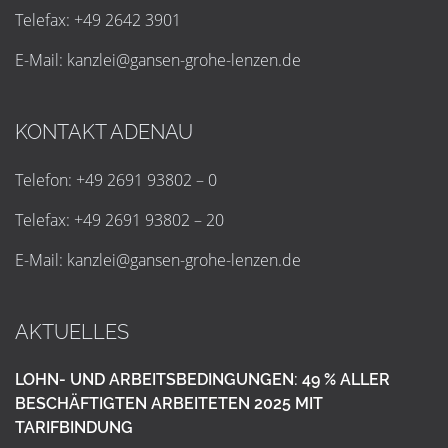
Telefax: +49 2642 3901
E-Mail:
k
a
n
z
l
e
i
@
g
a
n
s
e
n
-
g
r
o
h
e
-
l
e
n
z
e
n
.
d
e
KONTAKT ADENAU
Telefon: +49 2691 93802 – 0
Telefax: +49 2691 93802 – 20
E-Mail:
k
a
n
z
l
e
i
@
g
a
n
s
e
n
-
g
r
o
h
e
-
l
e
n
z
e
n
.
d
e
AKTUELLES
LOHN- UND ARBEITSBEDINGUNGEN: 49 % ALLER
BESCHÄFTIGTEN ARBEITETEN 2025 MIT
TARIFBINDUNG