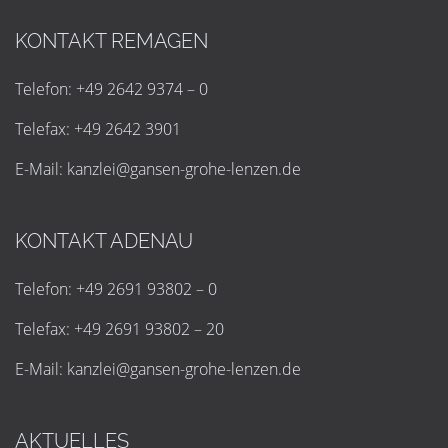
KONTAKT REMAGEN
Telefon: +49 2642 9374 – 0
Telefax: +49 2642 3901
E-Mail:
k
a
n
z
l
e
i
@
g
a
n
s
e
n
-
g
r
o
h
e
-
l
e
n
z
e
n
.
d
e
KONTAKT ADENAU
Telefon: +49 2691 93802 – 0
Telefax: +49 2691 93802 – 20
E-Mail:
k
a
n
z
l
e
i
@
g
a
n
s
e
n
-
g
r
o
h
e
-
l
e
n
z
e
n
.
d
e
AKTUELLES