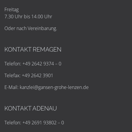
Freitag
7.30 Uhr bis 14.00 Uhr
Oder nach Vereinbarung.
KONTAKT REMAGEN
Telefon: +49 2642 9374 – 0
Telefax: +49 2642 3901
E-Mail:
k
a
n
z
l
e
i
@
g
a
n
s
e
n
-
g
r
o
h
e
-
l
e
n
z
e
n
.
d
e
KONTAKT ADENAU
Telefon: +49 2691 93802 – 0