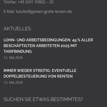
Telefax: +49 2691 93802 – 20
E-Mail:
k
a
n
z
l
e
i
@
g
a
n
s
e
n
-
g
r
o
h
e
-
l
e
n
z
e
n
.
d
e
AKTUELLES
LOHN- UND ARBEITSBEDINGUNGEN: 49 % ALLER
BESCHÄFTIGTEN ARBEITETEN 2025 MIT
TARIFBINDUNG
12. Mai 2026
IMMER WIEDER STREITIG: EVENTUELLE
DOPPELBESTEUERUNG VON RENTEN
12. Mai 2026
SUCHEN SIE ETWAS BESTIMMTES?