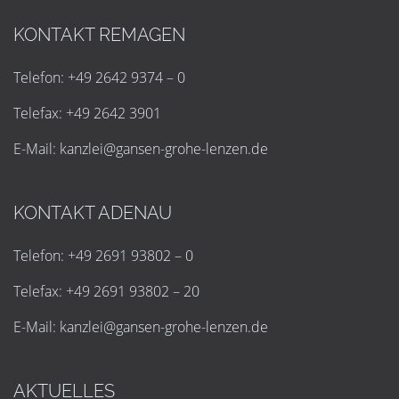
KONTAKT REMAGEN
Telefon: +49 2642 9374 – 0
Telefax: +49 2642 3901
E-Mail:
k
a
n
z
l
e
i
@
g
a
n
s
e
n
-
g
r
o
h
e
-
l
e
n
z
e
n
.
d
e
KONTAKT ADENAU
Telefon: +49 2691 93802 – 0
Telefax: +49 2691 93802 – 20
E-Mail:
k
a
n
z
l
e
i
@
g
a
n
s
e
n
-
g
r
o
h
e
-
l
e
n
z
e
n
.
d
e
AKTUELLES