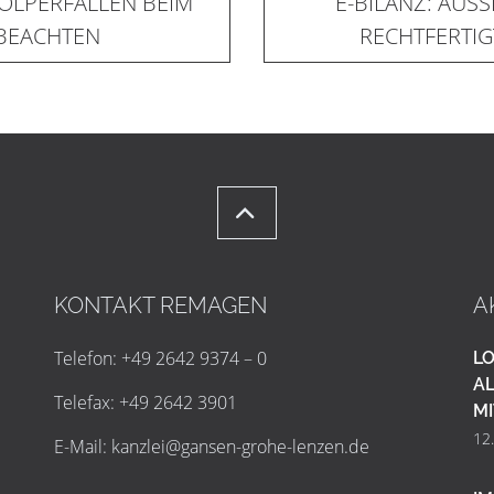
OLPERFALLEN BEIM
E-BILANZ: AUS
BEACHTEN
RECHTFERTIG
KONTAKT REMAGEN
A
Telefon: +49 2642 9374 – 0
LO
AL
Telefax: +49 2642 3901
MI
12
E-Mail:
k
a
n
z
l
e
i
@
g
a
n
s
e
n
-
g
r
o
h
e
-
l
e
n
z
e
n
.
d
e