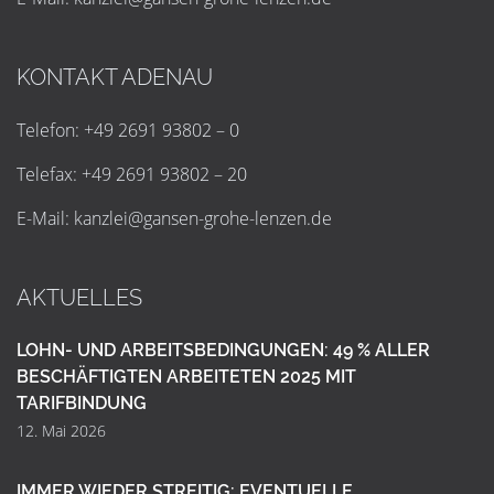
KONTAKT ADENAU
Telefon: +49 2691 93802 – 0
Telefax: +49 2691 93802 – 20
E-Mail:
k
a
n
z
l
e
i
@
g
a
n
s
e
n
-
g
r
o
h
e
-
l
e
n
z
e
n
.
d
e
AKTUELLES
LOHN- UND ARBEITSBEDINGUNGEN: 49 % ALLER
BESCHÄFTIGTEN ARBEITETEN 2025 MIT
TARIFBINDUNG
12. Mai 2026
IMMER WIEDER STREITIG: EVENTUELLE