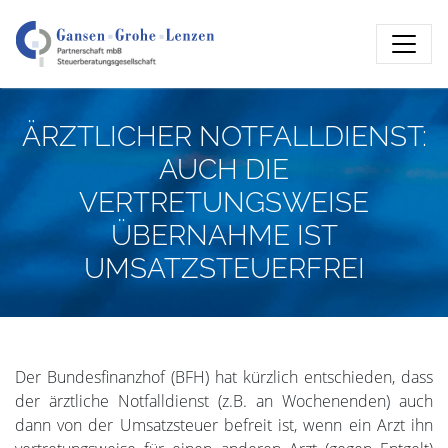
ÄRZTLICHER NOTFALLDIENST:
AUCH DIE
VERTRETUNGSWEISE
ÜBERNAHME IST
UMSATZSTEUERFREI
Der Bundesfinanzhof (BFH) hat kürzlich entschieden, dass
der ärztliche Notfalldienst (z.B. an Wochenenden) auch
dann von der Umsatzsteuer befreit ist, wenn ein Arzt ihn