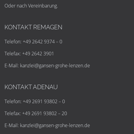
Oder nach Vereinbarung.
KONTAKT REMAGEN
Telefon: +49 2642 9374 – 0
Telefax: +49 2642 3901
E-Mail:
k
a
n
z
l
e
i
@
g
a
n
s
e
n
-
g
r
o
h
e
-
l
e
n
z
e
n
.
d
e
KONTAKT ADENAU
Telefon: +49 2691 93802 – 0
Telefax: +49 2691 93802 – 20
E-Mail:
k
a
n
z
l
e
i
@
g
a
n
s
e
n
-
g
r
o
h
e
-
l
e
n
z
e
n
.
d
e