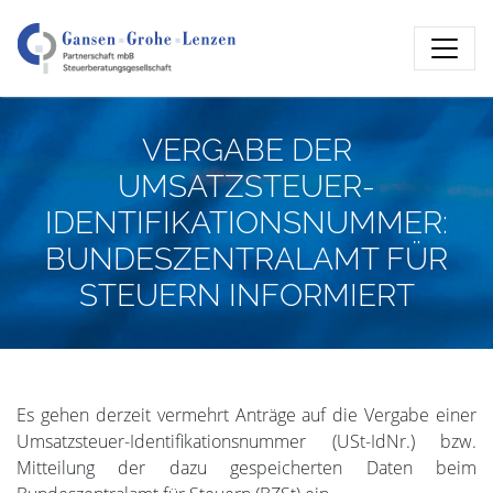
VERGABE DER
UMSATZSTEUER-
IDENTIFIKATIONSNUMMER:
BUNDESZENTRALAMT FÜR
STEUERN INFORMIERT
Es gehen derzeit vermehrt Anträge auf die Vergabe einer
Umsatzsteuer-Identifikationsnummer (USt-IdNr.) bzw.
Mitteilung der dazu gespeicherten Daten beim