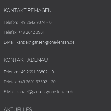
KONTAKT REMAGEN
Telefon: +49 2642 9374 – 0
Telefax: +49 2642 3901
E-Mail:
k
a
n
z
l
e
i
@
g
a
n
s
e
n
-
g
r
o
h
e
-
l
e
n
z
e
n
.
d
e
KONTAKT ADENAU
Telefon: +49 2691 93802 – 0
Telefax: +49 2691 93802 – 20
E-Mail:
k
a
n
z
l
e
i
@
g
a
n
s
e
n
-
g
r
o
h
e
-
l
e
n
z
e
n
.
d
e
AKTUELLES