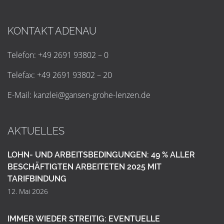
KONTAKT ADENAU
Telefon: +49 2691 93802 – 0
Telefax: +49 2691 93802 – 20
E-Mail:
k
a
n
z
l
e
i
@
g
a
n
s
e
n
-
g
r
o
h
e
-
l
e
n
z
e
n
.
d
e
AKTUELLES
LOHN- UND ARBEITSBEDINGUNGEN: 49 % ALLER
BESCHÄFTIGTEN ARBEITETEN 2025 MIT
TARIFBINDUNG
12. Mai 2026
IMMER WIEDER STREITIG: EVENTUELLE