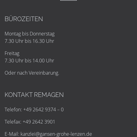
BÜROZEITEN
Montag bis Donnerstag
7.30 Uhr bis 16.30 Uhr
Freitag
7.30 Uhr bis 14.00 Uhr
Oder nach Vereinbarung.
KONTAKT REMAGEN
Telefon: +49 2642 9374 – 0
Telefax: +49 2642 3901
E-Mail:
k
a
n
z
l
e
i
@
g
a
n
s
e
n
-
g
r
o
h
e
-
l
e
n
z
e
n
.
d
e