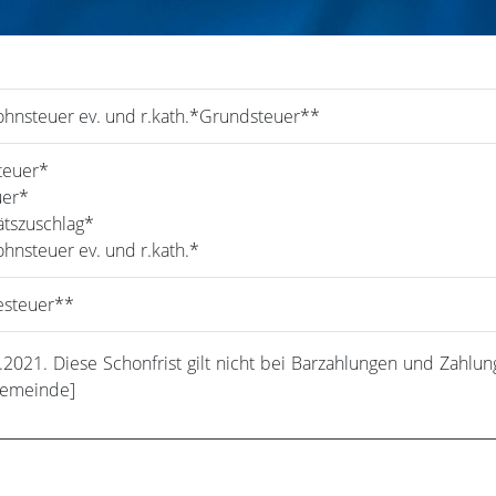
ohnsteuer ev. und r.kath.*Grundsteuer**
teuer*
uer*
tätszuschlag*
ohnsteuer ev. und r.kath.*
steuer**
.2021. Diese Schonfrist gilt nicht bei Barzahlungen und Zahl
 Gemeinde]