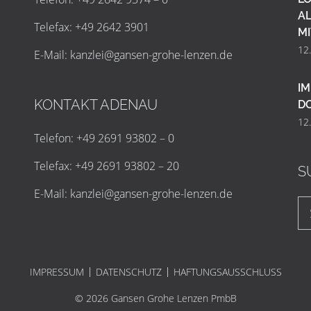
AL
Telefax: +49 2642 3901
MI
12
E-Mail:
k
a
n
z
l
e
i
@
g
a
n
s
e
n
-
g
r
o
h
e
-
l
e
n
z
e
n
.
d
e
IM
KONTAKT ADENAU
D
12
Telefon: +49 2691 93802 – 0
Telefax: +49 2691 93802 – 20
S
E-Mail:
k
a
n
z
l
e
i
@
g
a
n
s
e
n
-
g
r
o
h
e
-
l
e
n
z
e
n
.
d
e
IMPRESSUM
DATENSCHUTZ
HAFTUNGSAUSSCHLUSS
© 2026 Gansen Grohe Lenzen PmbB