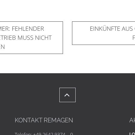
MER: FEHLENDER
EINKÜNFTE AUS
ETRIEB MUSS NICHT
EN
KONTAKT REMAGEN
A
Telefon: +49 2642 9374 – 0
LO