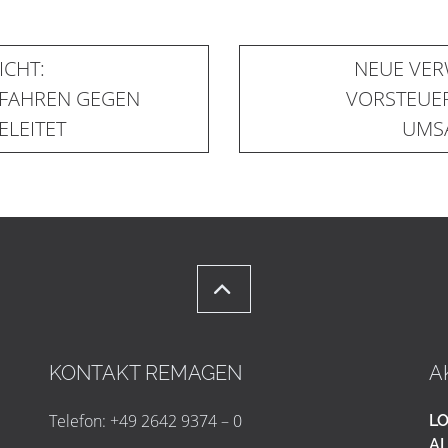
ICHT:
NEUE VE
FAHREN GEGEN
VORSTEUE
LEITET
UMS
KONTAKT REMAGEN
A
Telefon: +49 2642 9374 – 0
LO
AL