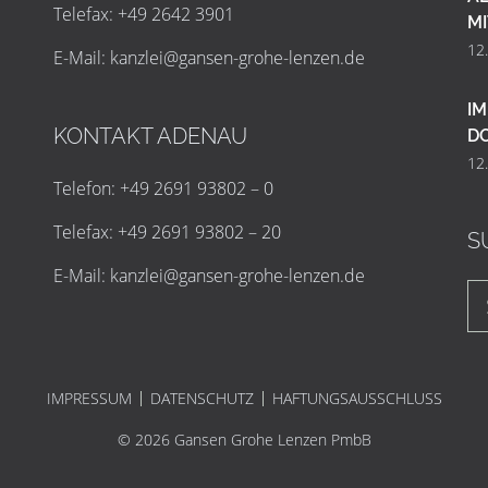
Telefax: +49 2642 3901
MI
12
E-Mail:
k
a
n
z
l
e
i
@
g
a
n
s
e
n
-
g
r
o
h
e
-
l
e
n
z
e
n
.
d
e
IM
KONTAKT ADENAU
D
12
Telefon: +49 2691 93802 – 0
Telefax: +49 2691 93802 – 20
S
E-Mail:
k
a
n
z
l
e
i
@
g
a
n
s
e
n
-
g
r
o
h
e
-
l
e
n
z
e
n
.
d
e
IMPRESSUM
DATENSCHUTZ
HAFTUNGSAUSSCHLUSS
© 2026 Gansen Grohe Lenzen PmbB