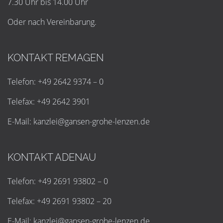
7.30 Uhr bis 14.00 Uhr
Oder nach Vereinbarung.
KONTAKT REMAGEN
Telefon: +49 2642 9374 – 0
Telefax: +49 2642 3901
E-Mail:
k
a
n
z
l
e
i
@
g
a
n
s
e
n
-
g
r
o
h
e
-
l
e
n
z
e
n
.
d
e
KONTAKT ADENAU
Telefon: +49 2691 93802 – 0
Telefax: +49 2691 93802 – 20
E-Mail:
k
a
n
z
l
e
i
@
g
a
n
s
e
n
-
g
r
o
h
e
-
l
e
n
z
e
n
.
d
e