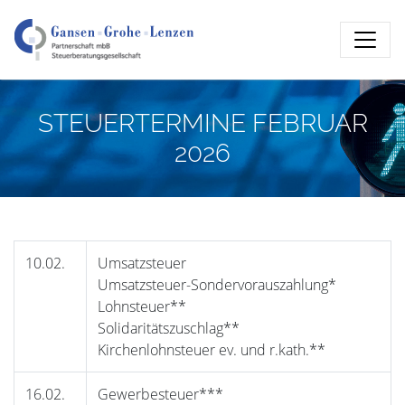
STEUERTERMINE FEBRUAR
2026
10.02.
Umsatzsteuer
Umsatzsteuer-Sondervorauszahlung*
Lohnsteuer**
Solidaritätszuschlag**
Kirchenlohnsteuer ev. und r.kath.**
16.02.
Gewerbesteuer***