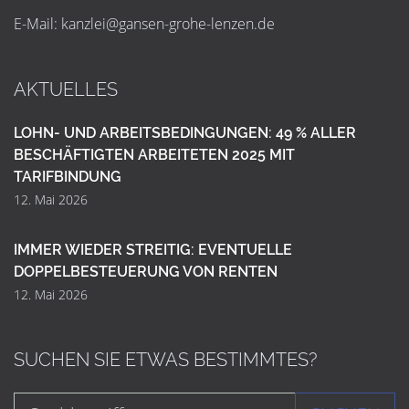
E-Mail:
k
a
n
z
l
e
i
@
g
a
n
s
e
n
-
g
r
o
h
e
-
l
e
n
z
e
n
.
d
e
AKTUELLES
LOHN- UND ARBEITSBEDINGUNGEN: 49 % ALLER
BESCHÄFTIGTEN ARBEITETEN 2025 MIT
TARIFBINDUNG
12. Mai 2026
IMMER WIEDER STREITIG: EVENTUELLE
DOPPELBESTEUERUNG VON RENTEN
12. Mai 2026
SUCHEN SIE ETWAS BESTIMMTES?