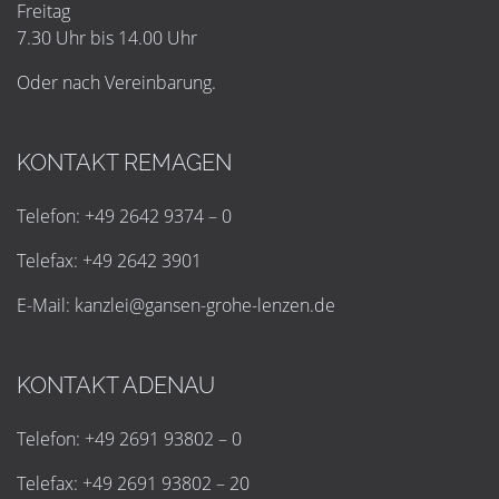
Freitag
7.30 Uhr bis 14.00 Uhr
Oder nach Vereinbarung.
KONTAKT REMAGEN
Telefon: +49 2642 9374 – 0
Telefax: +49 2642 3901
E-Mail:
k
a
n
z
l
e
i
@
g
a
n
s
e
n
-
g
r
o
h
e
-
l
e
n
z
e
n
.
d
e
KONTAKT ADENAU
Telefon: +49 2691 93802 – 0
Telefax: +49 2691 93802 – 20