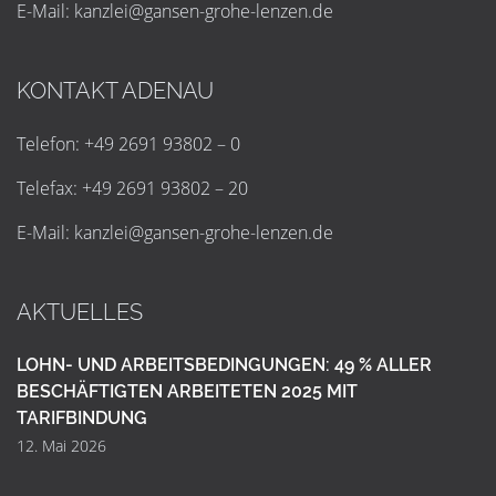
E-Mail:
k
a
n
z
l
e
i
@
g
a
n
s
e
n
-
g
r
o
h
e
-
l
e
n
z
e
n
.
d
e
KONTAKT ADENAU
Telefon: +49 2691 93802 – 0
Telefax: +49 2691 93802 – 20
E-Mail:
k
a
n
z
l
e
i
@
g
a
n
s
e
n
-
g
r
o
h
e
-
l
e
n
z
e
n
.
d
e
AKTUELLES
LOHN- UND ARBEITSBEDINGUNGEN: 49 % ALLER
BESCHÄFTIGTEN ARBEITETEN 2025 MIT
TARIFBINDUNG
12. Mai 2026