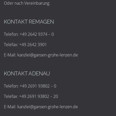
Oder nach Vereinbarung.
KONTAKT REMAGEN
Telefon: +49 2642 9374 – 0
Telefax: +49 2642 3901
E-Mail:
k
a
n
z
l
e
i
@
g
a
n
s
e
n
-
g
r
o
h
e
-
l
e
n
z
e
n
.
d
e
KONTAKT ADENAU
Telefon: +49 2691 93802 – 0
Telefax: +49 2691 93802 – 20
E-Mail:
k
a
n
z
l
e
i
@
g
a
n
s
e
n
-
g
r
o
h
e
-
l
e
n
z
e
n
.
d
e