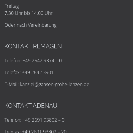
Freitag
7.30 Uhr bis 14.00 Uhr
Oder nach Vereinbarung.
KONTAKT REMAGEN
Telefon: +49 2642 9374 – 0
Telefax: +49 2642 3901
E-Mail:
k
a
n
z
l
e
i
@
g
a
n
s
e
n
-
g
r
o
h
e
-
l
e
n
z
e
n
.
d
e
KONTAKT ADENAU
Telefon: +49 2691 93802 – 0
Telefax: +49 2691 93802 – 20