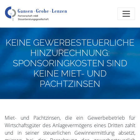
KEINE GEWERBESTEUERLICHE
HINZURECHNUNG:
SPONSORINGKOSTEN SIND
KEINE MIET- UND
PACHTZINSEN
Miet- und Pachtzinsen, die ein Gewerbebetrieb für
Wirtschaftsgüter des Anlagevermögens eines Dritten zahlt
und in seiner steuerlichen Gewinnermittlung absetzt,