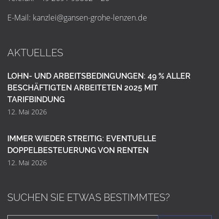
E-Mail:
k
a
n
z
l
e
i
@
g
a
n
s
e
n
-
g
r
o
h
e
-
l
e
n
z
e
n
.
d
e
AKTUELLES
LOHN- UND ARBEITSBEDINGUNGEN: 49 % ALLER
BESCHÄFTIGTEN ARBEITETEN 2025 MIT
TARIFBINDUNG
12. Mai 2026
IMMER WIEDER STREITIG: EVENTUELLE
DOPPELBESTEUERUNG VON RENTEN
12. Mai 2026
SUCHEN SIE ETWAS BESTIMMTES?