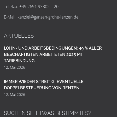
Telefax: +49 2691 93802 – 20
E-Mail:
k
a
n
z
l
e
i
@
g
a
n
s
e
n
-
g
r
o
h
e
-
l
e
n
z
e
n
.
d
e
AKTUELLES
LOHN- UND ARBEITSBEDINGUNGEN: 49 % ALLER
BESCHÄFTIGTEN ARBEITETEN 2025 MIT
TARIFBINDUNG
12. Mai 2026
IMMER WIEDER STREITIG: EVENTUELLE
DOPPELBESTEUERUNG VON RENTEN
12. Mai 2026
SUCHEN SIE ETWAS BESTIMMTES?