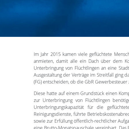
Im Jahr 2015 kamen viele geflüchtete Mens
anmieten, damit alle ein Dach über dem Ko
Unterbringung von Flüchtlingen an eine Stad
Ausgestaltung der Verträge im Streitfall ging 
(FG) entscheiden, ob die GbR Gewerbesteuer 
Diese hatte auf einem Grundstück einen Komp
zur Unterbringung von Flüchtlingen benöti
Unterbringungskapazität für die geflücht
Reinigungsdienste, führte Betriebskostenabr
sowie zur Erfüllung öffentlich-rechtlicher Au
eine Brutto-Monatspauschale vereinbart. Das