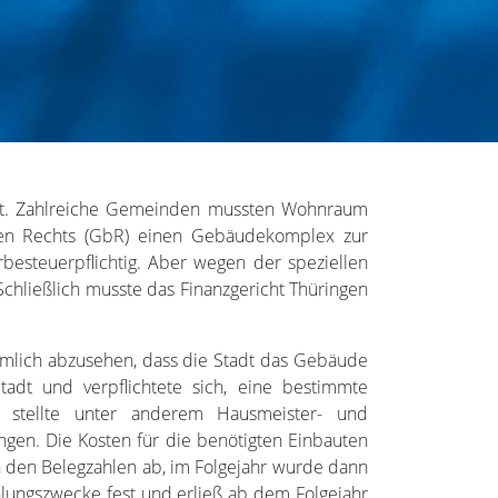
nft. Zahlreiche Gemeinden mussten Wohnraum
chen Rechts (GbR) einen Gebäudekomplex zur
besteuerpflichtig. Aber wegen der speziellen
 Schließlich musste das Finanzgericht Thüringen
ämlich abzusehen, dass die Stadt das Gebäude
adt und verpflichtete sich, eine bestimmte
ft stellte unter anderem Hausmeister- und
gen. Die Kosten für die benötigten Einbauten
on den Belegzahlen ab, im Folgejahr wurde dann
lungszwecke fest und erließ ab dem Folgejahr