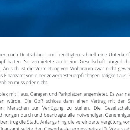
chen nach Deutschland und benötigten schnell eine Unterku
pf hatten. So vermietete auch eine Gesellschaft bürgerli
t. An sich ist die Vermietung von Wohnraum zwar nicht gewer
das Finanzamt von einer gewerbesteuerpflichtigen Tätigkeit aus.
zahlen muss oder nicht.
lex mit Haus, Garagen und Parkplätzen angemietet. Es war n
gen würde. Die GbR schloss dann einen Vertrag mit der St
eten Menschen zur Verfügung zu stellen. Die Gesellscha
echnungen durch und beantragte alle notwendigen Genehmigun
fgaben trug die Stadt. Anfangs hing die vereinbarte Vergütung v
 Finanzamt setzte den Gewerbesteuermessbetrag für Vorauszah