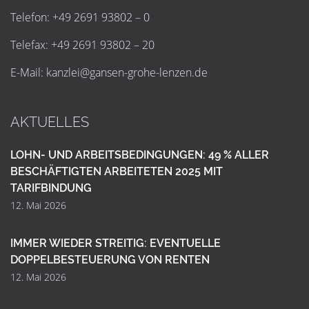
Telefon: +49 2691 93802 – 0
Telefax: +49 2691 93802 – 20
E-Mail:
k
a
n
z
l
e
i
@
g
a
n
s
e
n
-
g
r
o
h
e
-
l
e
n
z
e
n
.
d
e
AKTUELLES
LOHN- UND ARBEITSBEDINGUNGEN: 49 % ALLER
BESCHÄFTIGTEN ARBEITETEN 2025 MIT
TARIFBINDUNG
12. Mai 2026
IMMER WIEDER STREITIG: EVENTUELLE
DOPPELBESTEUERUNG VON RENTEN
12. Mai 2026