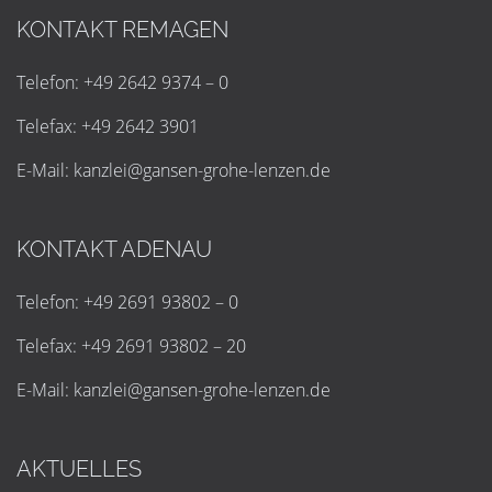
KONTAKT REMAGEN
Telefon: +49 2642 9374 – 0
Telefax: +49 2642 3901
E-Mail:
k
a
n
z
l
e
i
@
g
a
n
s
e
n
-
g
r
o
h
e
-
l
e
n
z
e
n
.
d
e
KONTAKT ADENAU
Telefon: +49 2691 93802 – 0
Telefax: +49 2691 93802 – 20
E-Mail:
k
a
n
z
l
e
i
@
g
a
n
s
e
n
-
g
r
o
h
e
-
l
e
n
z
e
n
.
d
e
AKTUELLES